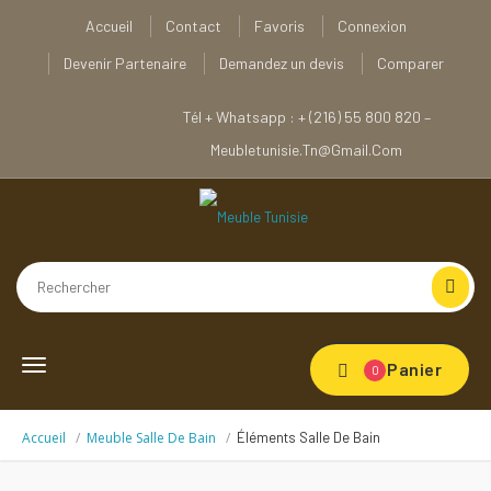
Accueil
Contact
Favoris
Connexion
Devenir Partenaire
Demandez un devis
Comparer
Tél + Whatsapp : + (216) 55 800 820 –
Meubletunisie.tn@gmail.com
Toggle
Panier
0
navigation
Accueil
Meuble Salle De Bain
Éléments Salle De Bain