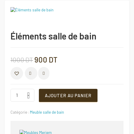
Éléments salle de bain
Le
Le
900
DT
1000
DT
prix
prix
COMPARER
initial
actuel
Éléments
AJOUTER AU PANIER
salle
de
était :
est :
bain
Catégorie :
Meuble salle de bain
Quantité
1000 DT.
900 DT.