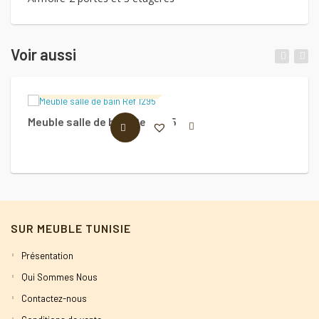
Voir aussi
LOFT Deco Cuisine Tunisie
Meuble salle de bain Ref 1295
Me
LIRE LA SUITE
11
SUR MEUBLE TUNISIE
Présentation
Qui Sommes Nous
Contactez-nous