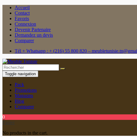
Accueil
Contact
Favoris
Connexion
Devenir Partenaire
Demandez un devis
Comparer
Tél + Whatsapp : + (216) 55 800 820 – meubletunisie.tn@gma
Toggle navigation
Pack
Promotions
Magasins
Blog
Comparer
0
Panier
No products in the cart.