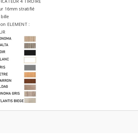
FICATEUR 4 TIROIRE
ur 16mm stratifié
bille
ion ELEMENT :
UR