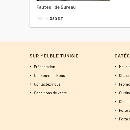
Fauteuil de Bureau
Le
Le
400
DT
380
DT
prix
prix
initial
actuel
était :
est :
400 DT.
380 DT.
SUR MEUBLE TUNISIE
CATÉG
Présentation
Meuble
Qui Sommes Nous
Chaise
Contactez-nous
Promo
Conditions de vente
Cuisi
Chamb
Porte 
Porte d