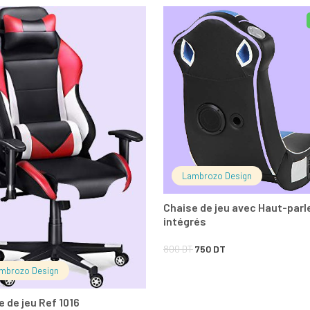
LIRE LA SUITE
LIRE LA SUITE
Lambrozo Design
Chaise de jeu avec Haut-parl
intégrés
Le
Le
800
DT
750
DT
prix
prix
mbrozo Design
initial
actuel
e de jeu Ref 1016