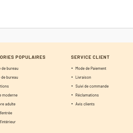
était :
est :
800 DT.
750 DT.
ORIES POPULAIRES
SERVICE CLIENT
 de bureau
Mode de Paiement
 de bureau
Livraison
tions
Suivi de commande
ne moderne
Réclamations
re adulte
Avis clients
d’entrée
’intérieur