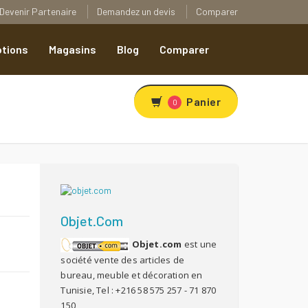
Devenir Partenaire
Demandez un devis
Comparer
tions
Magasins
Blog
Comparer
Panier
0
Objet.com
Objet.com
est une
R
société vente des articles de
bureau, meuble et décoration en
Tunisie, Tel : +216 58 575 257 - 71 870
150