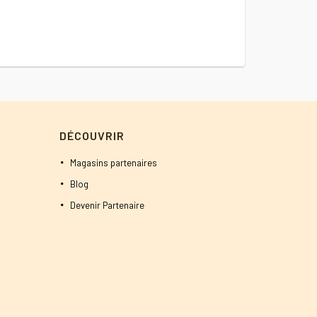
prix
initial
était :
1600 DT
DÉCOUVRIR
Magasins partenaires
Blog
Devenir Partenaire