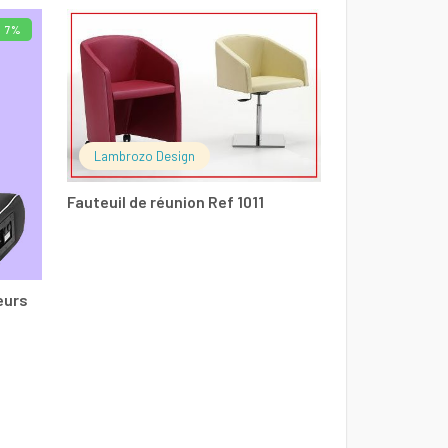
7%
LIRE LA SUITE
Lambrozo Design
Fauteuil de réunion Ref 1011
eurs
Lambrozo De
Ensemble cha
Le
1600
DT
1500
DT