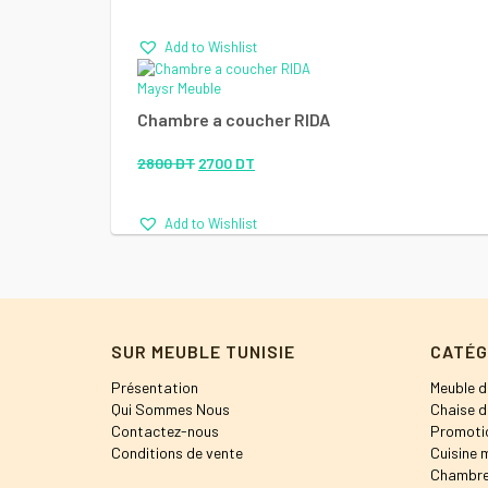
Add to Wishlist
Maysr Meuble
Chambre a coucher RIDA
Le
Le
2800
DT
2700
DT
prix
prix
Add to Wishlist
initial
actuel
était :
est :
2800 DT.
2700 DT.
SUR MEUBLE TUNISIE
CATÉG
Présentation
Meuble d
Qui Sommes Nous
Chaise d
Contactez-nous
Promoti
Conditions de vente
Cuisine 
Chambre