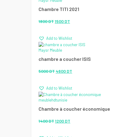
Maysr Meuble
Chambre TITI 2021
Le
Le
1800
DT
1500
DT
prix
prix
Add to Wishlist
initial
actuel
était :
est :
Maysr Meuble
1800 DT.
1500 DT.
chambre a coucher ISIS
Le
Le
5000
DT
4600
DT
prix
prix
Add to Wishlist
initial
actuel
était :
est :
meublehdtunisie
5000 DT.
4600 DT.
Chambre à coucher économique
Le
Le
1400
DT
1200
DT
prix
prix