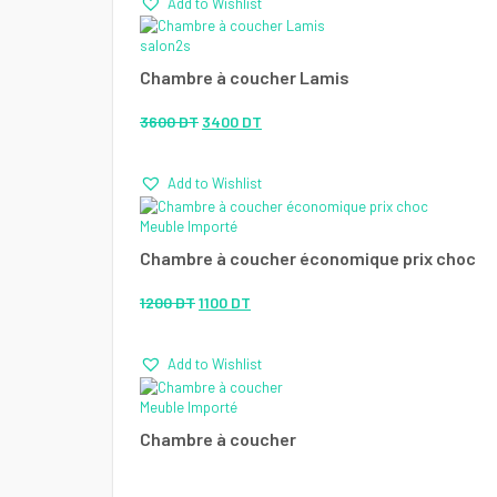
Add to Wishlist
initial
actuel
était :
est :
salon2s
1400 DT.
1200 DT.
Chambre à coucher Lamis
Le
Le
3600
DT
3400
DT
prix
prix
Add to Wishlist
initial
actuel
était :
est :
Meuble Importé
3600 DT.
3400 DT.
Chambre à coucher économique prix choc
Le
Le
1200
DT
1100
DT
prix
prix
Add to Wishlist
initial
actuel
était :
est :
Meuble Importé
1200 DT.
1100 DT.
Chambre à coucher