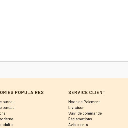
AJOUTER AU PANIER
Add to Wishlis
ORIES POPULAIRES
SERVICE CLIENT
e bureau
Mode de Paiement
e bureau
Livraison
ons
Suivi de commande
moderne
Réclamations
 adulte
Avis clients