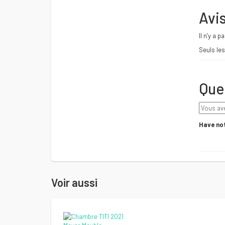
Avi
Il n’y a p
Seuls les
Que
Have not
Voir aussi