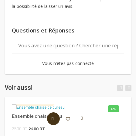
la possibilité de laisser un avis.
Questions et Réponses
Vous n'êtes pas connecté
Voir aussi
Lambrozo Design
4%
Ensemble chaise de bureau
C
LIRE LA SUITE
Le
Le
2500
DT
2400
DT
8