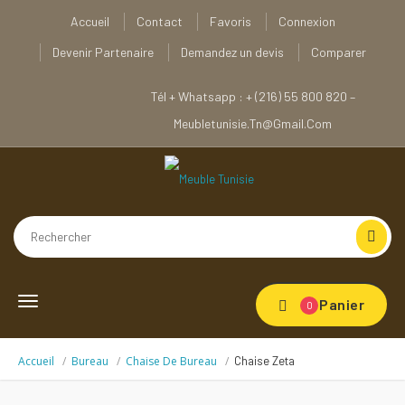
Accueil
Contact
Favoris
Connexion
Devenir Partenaire
Demandez un devis
Comparer
Tél + Whatsapp : + (216) 55 800 820 –
Meubletunisie.tn@gmail.com
Toggle
Panier
0
navigation
Accueil
Bureau
Chaise De Bureau
Chaise Zeta