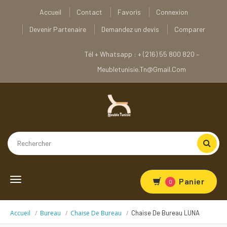
Accueil
Contact
Favoris
Connexion
Devenir Partenaire
Demandez un devis
Comparer
Tél + Whatsapp : + (216) 55 800 820 –
Meubletunisie.tn@gmail.com
Toggle
Panier
0
navigation
Accueil
Bureau
Chaise De Bureau
Chaise De Bureau LUNA