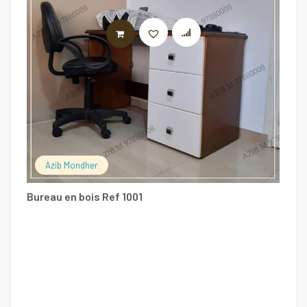
LIRE LA SUITE
Fa
Azib Mondher
1
Bureau en bois Ref 1001