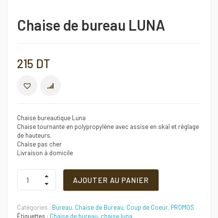
Chaise de bureau LUNA
215
DT
COMPARER
Chaise bureautique Luna
Chaise tournante en polypropylène avec assise en skaï et réglage
de hauteurs.
Chaise pas cher
Livraison à domicile
Chaise
AJOUTER AU PANIER
de
bureau
LUNA
Catégories :
Bureau
,
Chaise de Bureau
,
Coup de Coeur
,
PROMOS
Quantité
Étiquettes :
Chaise de bureau
,
chaise luna