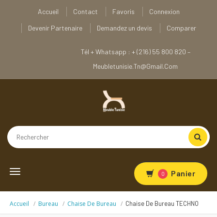
Accueil
Contact
Favoris
Connexion
Devenir Partenaire
Demandez un devis
Comparer
Tél + Whatsapp : + (216) 55 800 820 –
Meubletunisie.tn@gmail.com
Toggle
Panier
0
navigation
Accueil
Bureau
Chaise De Bureau
Chaise De Bureau TECHNO