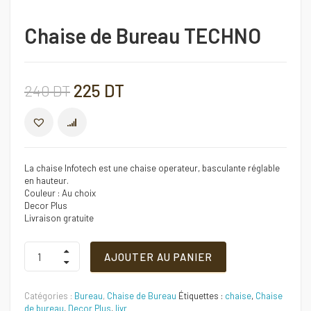
Chaise de Bureau TECHNO
Le
Le
225
DT
240
DT
prix
prix
COMPARER
initial
actuel
La chaise Infotech est une chaise operateur, basculante réglable
en hauteur.
était :
est :
Couleur : Au choix
Decor Plus
Livraison gratuite
240 DT.
225 DT.
Chaise
AJOUTER AU PANIER
de
Bureau
TECHNO
Catégories :
Bureau
,
Chaise de Bureau
Étiquettes :
chaise
,
Chaise
Quantité
de bureau
,
Decor Plus
,
livr