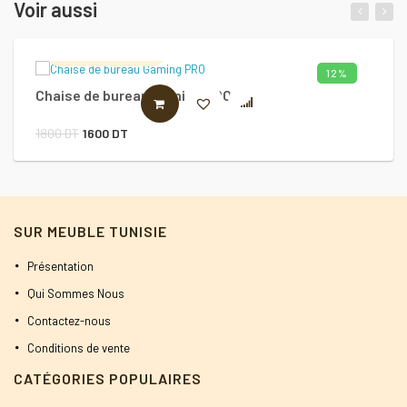
Voir aussi
Lambrozo Design
12%
Chaise de bureau Gaming PRO
C
AJOUTER AU PANIER
Le
Le
1800
DT
1600
DT
2
prix
prix
initial
actuel
était :
est :
SUR MEUBLE TUNISIE
1800 DT.
1600 DT.
Présentation
Qui Sommes Nous
Contactez-nous
Conditions de vente
CATÉGORIES POPULAIRES