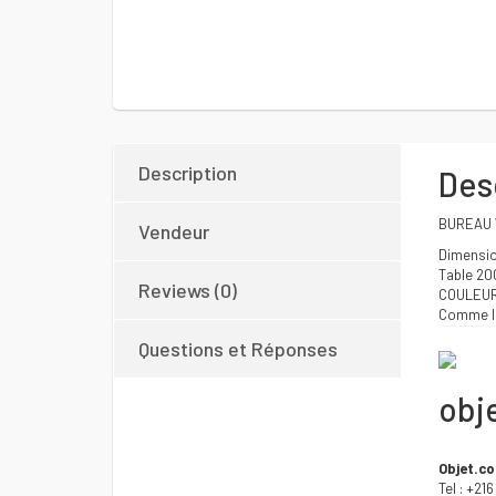
Description
Des
BUREAU 
Vendeur
Dimensi
Table 20
Reviews (0)
COULEU
Comme l
Questions et Réponses
obj
Objet.c
Tel : +21