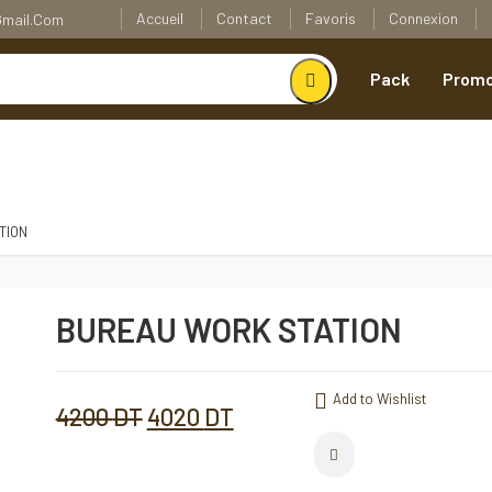
Accueil
Contact
Favoris
Connexion
@gmail.com
Pack
Promo
TION
BUREAU WORK STATION
BUREAU
WORK
STATION
Quantité
Add to Wishlist
Add to Wishlist
Le
Le
4200
DT
4020
DT
Comparer
prix
prix