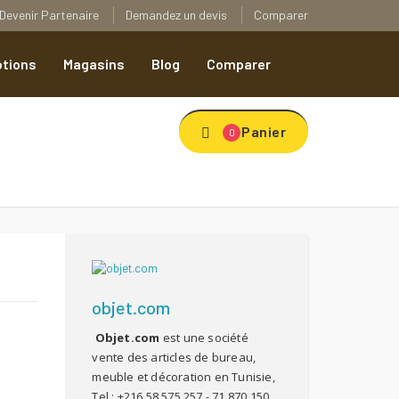
Devenir Partenaire
Demandez un devis
Comparer
tions
Magasins
Blog
Comparer
Panier
0
objet.com
Objet.com
est une société
vente des articles de bureau,
meuble et décoration en Tunisie,
Tel : +216 58 575 257 - 71 870 150