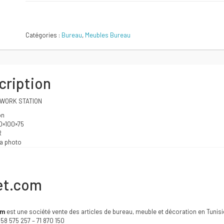
initial
actuel
Comparer
Catégories :
Bureau
,
Meubles Bureau
était :
est :
4200 DT.
4020 DT.
cription
WORK STATION
on
0×100×75
R
a photo
et.com
om
est une société vente des articles de bureau, meuble et décoration en Tunisi
6 58 575 257 – 71 870 150