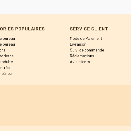
ORIES POPULAIRES
SERVICE CLIENT
e bureau
Mode de Paiement
e bureau
Livraison
ons
Suivi de commande
moderne
Réclamations
 adulte
Avis clients
entrée
ntérieur