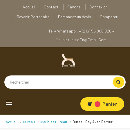
Accueil
Contact
Favoris
Connexion
Devenir Partenaire
Demandez un devis
Comparer
Tél + Whatsapp : + (216) 55 800 820 –
Meubletunisie.tn@gmail.com
Toggle
Panier
0
navigation
Accueil
Bureau
Meubles Bureau
Bureau Rey Avec Retour