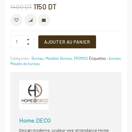
Le
Le
1150
DT
1400
DT
prix
prix
COMPARER
initial
actuel
Bureau
AJOUTER AU PANIER
Rey
avec
était :
est :
Retour
Catégories :
Bureau
,
Meubles Bureau
,
PROMOS
Étiquettes :
bureau
,
Quantité
1400 DT.
1150 DT.
Meuble de bureau
Home.DECO
Design moderne, couleur vive et tendance Home