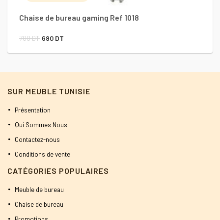
Chaise de bureau gaming Ref 1018
Le
Le
700
DT
690
DT
prix
prix
initial
actuel
était :
est :
SUR MEUBLE TUNISIE
700 DT.
690 DT.
Présentation
Qui Sommes Nous
Contactez-nous
Conditions de vente
CATÉGORIES POPULAIRES
Meuble de bureau
Chaise de bureau
Promotions