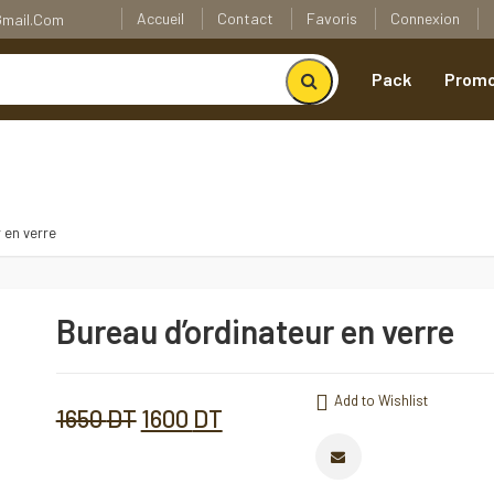
Accueil
Contact
Favoris
Connexion
@gmail.com
Pack
Promo
 en verre
Bureau d’ordinateur en verre
Bureau
d'ordinateur
en
verre
Add to Wishlist
Add to Wishlist
Quantité
Le
Le
1650
DT
1600
DT
Comparer
prix
prix