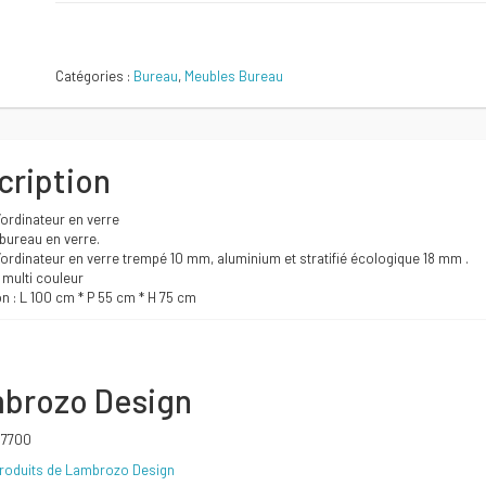
initial
actuel
Comparer
Catégories :
Bureau
,
Meubles Bureau
était :
est :
1650 DT.
1600 DT.
cription
ordinateur en verre
bureau en verre.
ordinateur en verre trempé 10 mm, aluminium et stratifié écologique 18 mm .
 multi couleur
 : L 100 cm * P 55 cm * H 75 cm
brozo Design
97700
produits de Lambrozo Design