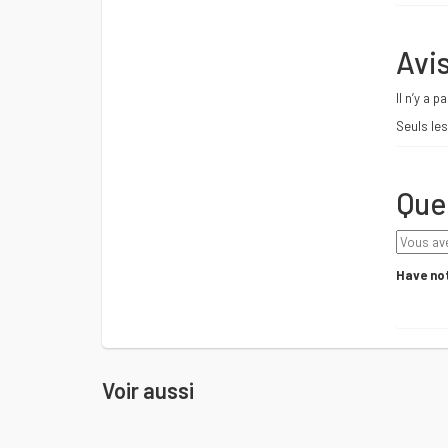
Avi
Il n’y a p
Seuls les
Que
Have not
Voir aussi