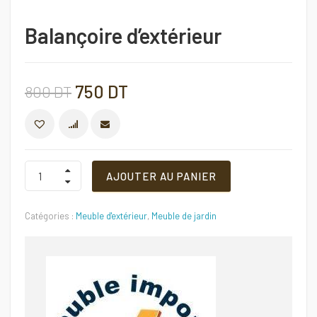
Balançoire d’extérieur
Le
Le
750
DT
800
DT
prix
prix
COMPARER
initial
actuel
Balançoire
AJOUTER AU PANIER
d'extérieur
Quantité
était :
est :
Catégories :
Meuble d'extérieur
,
Meuble de jardin
800 DT.
750 DT.