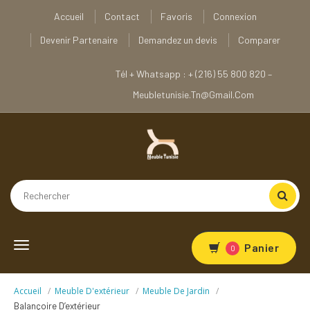
Accueil
Contact
Favoris
Connexion
Devenir Partenaire
Demandez un devis
Comparer
Tél + Whatsapp : + (216) 55 800 820 –
Meubletunisie.tn@gmail.com
Toggle
Panier
0
navigation
Accueil
Meuble D'extérieur
Meuble De Jardin
Balançoire D’extérieur