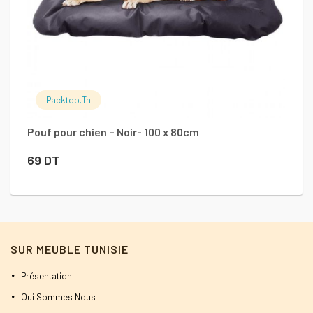
Packtoo.tn
Pouf pour chien – Noir- 100 x 80cm
Po
69
DT
4
SUR MEUBLE TUNISIE
Présentation
Qui Sommes Nous