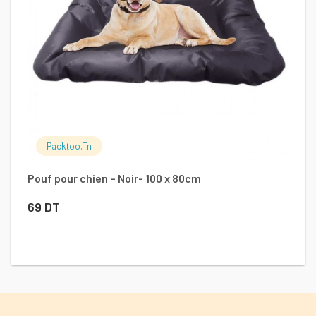
Packtoo.tn
Pouf pour chien – Noir- 100 x 80cm
Ba
69
DT
1