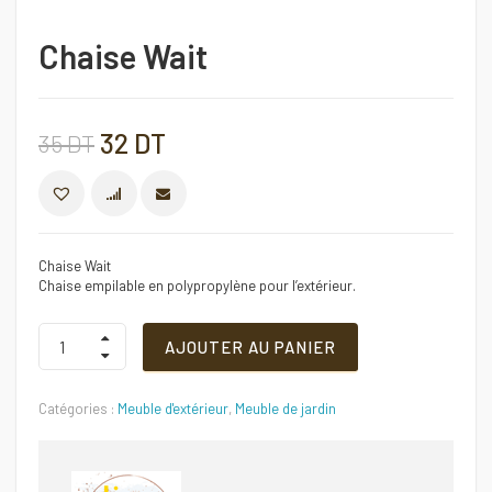
Chaise Wait
Le
Le
32
DT
35
DT
prix
prix
COMPARER
initial
actuel
Chaise Wait
Chaise empilable en polypropylène pour l’extérieur.
était :
est :
Chaise
AJOUTER AU PANIER
Wait
35 DT.
32 DT.
Quantité
Catégories :
Meuble d'extérieur
,
Meuble de jardin