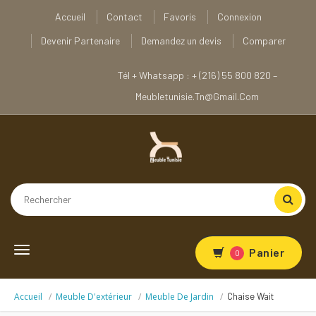
Accueil
Contact
Favoris
Connexion
Devenir Partenaire
Demandez un devis
Comparer
Tél + Whatsapp : + (216) 55 800 820 –
Meubletunisie.tn@gmail.com
Toggle
Panier
0
navigation
Accueil
Meuble D'extérieur
Meuble De Jardin
Chaise Wait