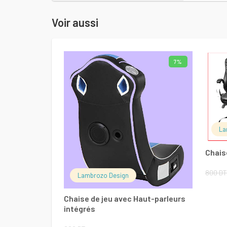
Voir aussi
7%
LIRE LA SUITE
La
Chais
800
DT
Lambrozo Design
Chaise de jeu avec Haut-parleurs
intégrés