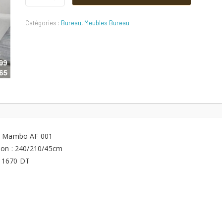
AF
001
Catégories :
Bureau
,
Meubles Bureau
Quantité
e Mambo AF 001
on : 240/210/45cm
: 1670 DT