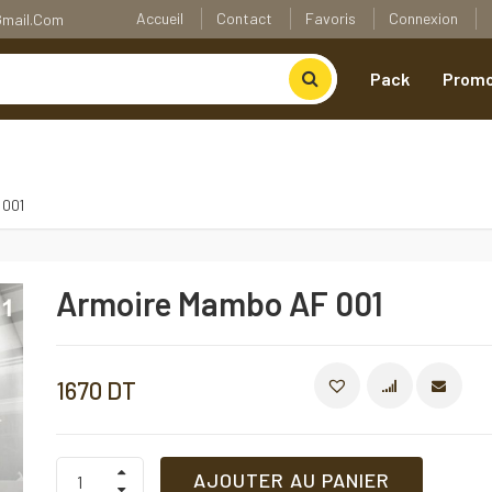
Accueil
Contact
Favoris
Connexion
@gmail.com
Pack
Promo
 001
Armoire Mambo AF 001
1670
DT
COMPARE
Armoire
AJOUTER AU PANIER
Mambo