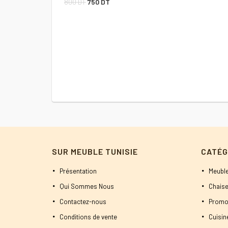
Le
Le
800
DT
750
DT
prix
prix
initial
actuel
était :
est :
800 DT.
750 DT.
SUR MEUBLE TUNISIE
CATÉG
Présentation
Meuble
Qui Sommes Nous
Chaise
Contactez-nous
Promo
Conditions de vente
Cuisi