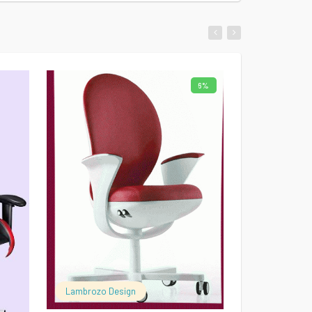
6%
AJOUTER AU PANIER
Lambrozo Design