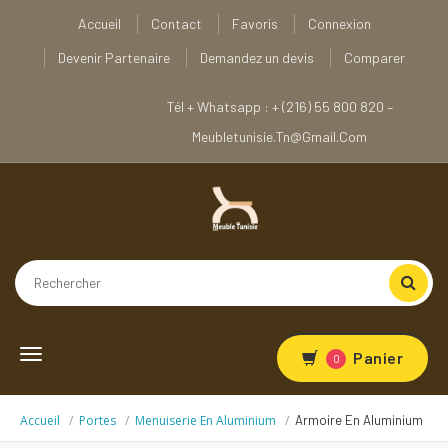
Accueil
Contact
Favoris
Connexion
Devenir Partenaire
Demandez un devis
Comparer
Tél + Whatsapp : + (216) 55 800 820 –
Meubletunisie.tn@gmail.com
Toggle
Panier
0
navigation
Accueil
Portes
Menuiserie En Aluminium
Armoire En Aluminium