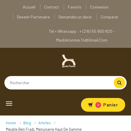
Accueil
Contact
Favoris
Connexion
Devenir Partenaire
Demandez un devis
Comparer
Tél + Whatsapp : + (216) 55 800 820 –
Meubletunisie.tn@gmail.com
Toggle
Panier
0
navigation
Home
Blog
Articles
Meuble Ben Fradj, Menuiserie Haut De Gamme