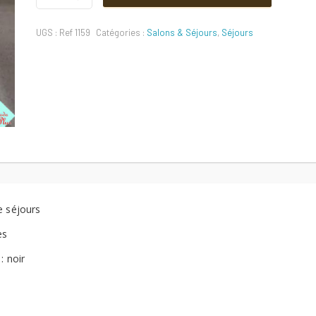
initial
actuel
6
chaises
UGS :
Ref 1159
Catégories :
Salons & Séjours
,
Séjours
Ref
était :
est :
1159
Quantité
850 DT.
700 DT.
e séjours
es
: noir