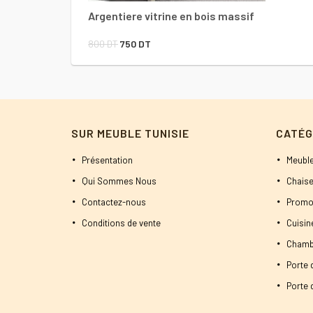
Argentiere vitrine en bois massif
Le
Le
800
DT
750
DT
prix
prix
initial
actuel
était :
est :
800 DT.
750 DT.
SUR MEUBLE TUNISIE
CATÉG
Présentation
Meuble
Qui Sommes Nous
Chaise
Contactez-nous
Promo
Conditions de vente
Cuisi
Chamb
Porte 
Porte d