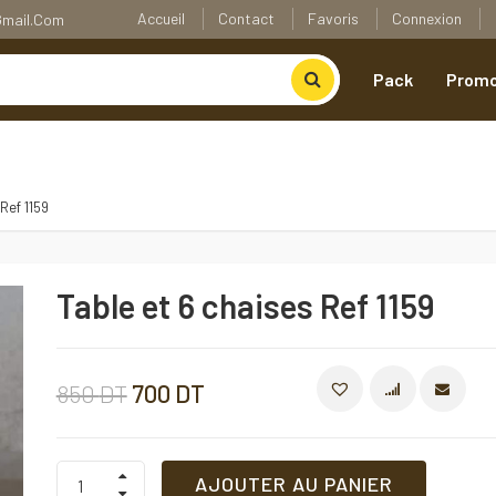
Accueil
Contact
Favoris
Connexion
@gmail.com
Pack
Promo
Ref 1159
Table et 6 chaises Ref 1159
Le
Le
850
DT
700
DT
COMPARE
prix
prix
Table
AJOUTER AU PANIER
et