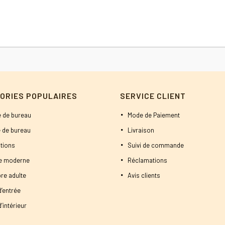
1200 DT.
1100 DT.
ORIES POPULAIRES
SERVICE CLIENT
 de bureau
Mode de Paiement
 de bureau
Livraison
tions
Suivi de commande
ne moderne
Réclamations
re adulte
Avis clients
d’entrée
’intérieur