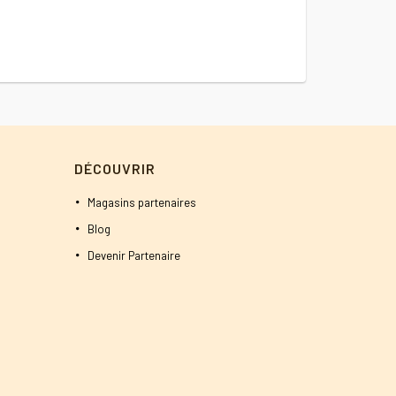
2500 DT.
2400 DT.
était :
1800 DT
DÉCOUVRIR
Magasins partenaires
Blog
Devenir Partenaire