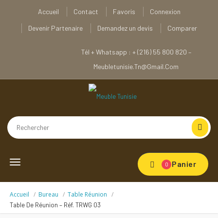
Accueil
Contact
Favoris
Connexion
Devenir Partenaire
Demandez un devis
Comparer
Tél + Whatsapp : + (216) 55 800 820 –
Meubletunisie.tn@gmail.com
Toggle
Panier
0
navigation
Accueil
Bureau
Table Réunion
Table De Réunion – Réf. TRWG 03