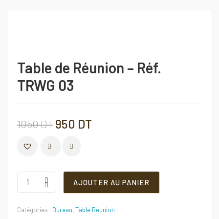
Table de Réunion – Réf.
TRWG 03
Le
Le
950
DT
1050
DT
prix
prix
COMPARER
initial
actuel
Table
AJOUTER AU PANIER
de
Réunion
était :
est :
–
Catégories :
Bureau
,
Table Réunion
Réf.