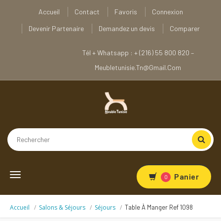
Accueil
Contact
Favoris
Connexion
Devenir Partenaire
Demandez un devis
Comparer
Tél + Whatsapp : + (216) 55 800 820 –
Meubletunisie.tn@gmail.com
Toggle
Panier
0
navigation
Accueil
Salons & Séjours
Séjours
Table À Manger Ref 1098