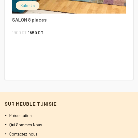
2
Salon2s
SALON 8 places
Le
Le
1900
DT
1850
DT
prix
prix
initial
actuel
était :
est :
1900 DT.
1850 DT.
SUR MEUBLE TUNISIE
Présentation
Qui Sommes Nous
Contactez-nous