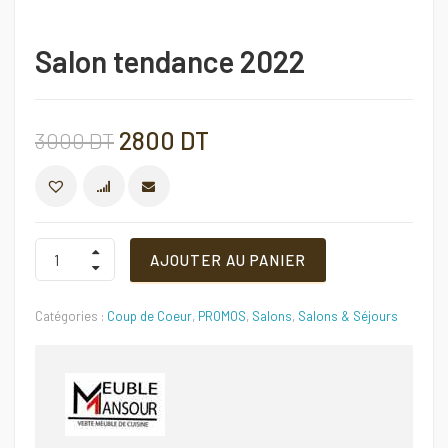
Salon tendance 2022
Le
Le
2800
DT
3000
DT
prix
prix
COMPARER
initial
actuel
Salon
AJOUTER AU PANIER
tendance
2022
était :
est :
Quantité
Catégories :
Coup de Coeur
,
PROMOS
,
Salons
,
Salons & Séjours
3000 DT.
2800 DT.