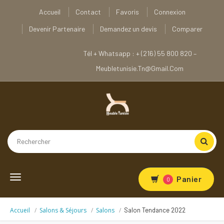
Accueil
Contact
Favoris
Connexion
Devenir Partenaire
Demandez un devis
Comparer
Tél + Whatsapp : + (216) 55 800 820 –
Meubletunisie.tn@gmail.com
Toggle
Panier
0
navigation
Accueil
Salons & Séjours
Salons
Salon Tendance 2022