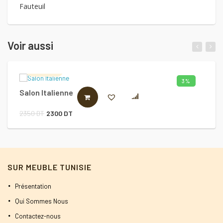
Fauteuil
Voir aussi
Salon2s
3%
Salon Italienne
S
AJOUTER AU PANIER
Le
Le
2350
DT
2300
DT
1
prix
prix
initial
actuel
était :
est :
SUR MEUBLE TUNISIE
2350 DT.
2300 DT.
Présentation
Qui Sommes Nous
Contactez-nous