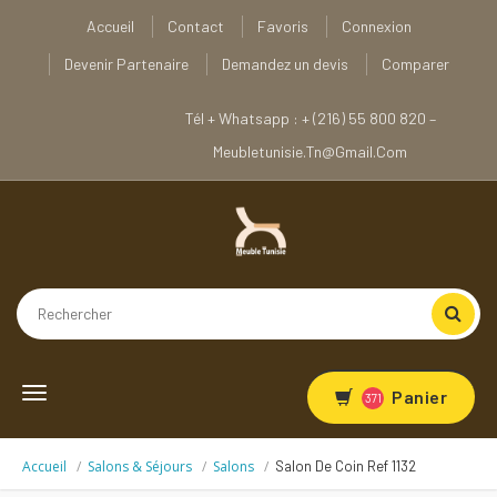
Accueil
Contact
Favoris
Connexion
Devenir Partenaire
Demandez un devis
Comparer
Tél + Whatsapp : + (216) 55 800 820 –
Meubletunisie.tn@gmail.com
Toggle
Panier
371
navigation
Accueil
Salons & Séjours
Salons
Salon De Coin Ref 1132