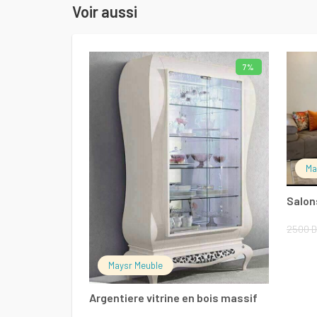
Voir aussi
7%
AJOUTER AU PANIER
Ma
Salon
2500
D
Maysr Meuble
Argentiere vitrine en bois massif