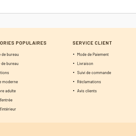
était :
est :
1900 DT.
1850 DT.
ORIES POPULAIRES
SERVICE CLIENT
 de bureau
Mode de Paiement
 de bureau
Livraison
tions
Suivi de commande
ne moderne
Réclamations
re adulte
Avis clients
d’entrée
’intérieur