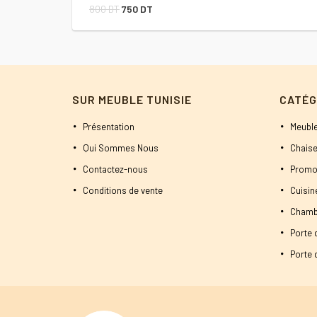
Le
Le
800
DT
750
DT
prix
prix
initial
actuel
était :
est :
800 DT.
750 DT.
SUR MEUBLE TUNISIE
CATÉG
Présentation
Meuble
Qui Sommes Nous
Chaise
Contactez-nous
Promo
Conditions de vente
Cuisi
Chamb
Porte 
Porte d