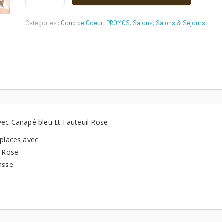
initial
actuel
Canapé
Et
Catégories :
Coup de Coeur
,
PROMOS
,
Salons
,
Salons & Séjours
Fauteuil
était :
est :
Quantité
2000 DT.
1900 DT.
vec Canapé bleu Et Fauteuil Rose
 places avec
l Rose
asse