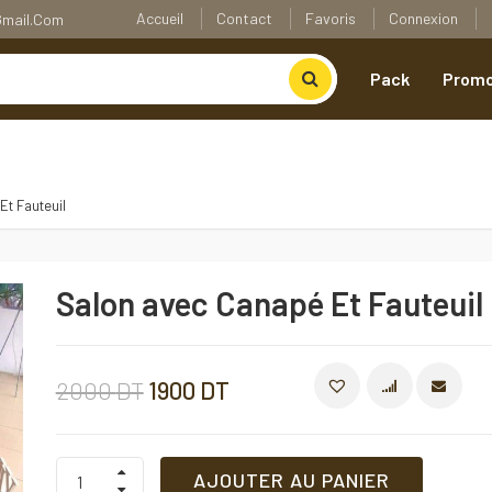
Accueil
Contact
Favoris
Connexion
@gmail.com
Pack
Promo
Et Fauteuil
Salon avec Canapé Et Fauteuil
Le
Le
2000
DT
1900
DT
COMPARE
prix
prix
Salon
AJOUTER AU PANIER
avec