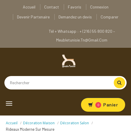
Accueil
Contact
Favoris
Connexion
Devenir Partenaire
Demandez un devis
Comparer
Tél + Whatsapp : + (216) 55 800 820 –
Meubletunisie.tn@gmail.com
Toggle
Panier
0
navigation
Accueil
Décoration Maison
Décoration Salon
Rideaux Moderne Sur Mesure