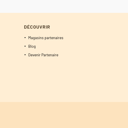
initial
actuel
était :
est :
800 DT.
750 DT.
DÉCOUVRIR
Magasins partenaires
Blog
Devenir Partenaire