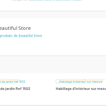
eautiful Store
produits de Beautiful Store
uble Importé
Cuisine-Dressing Sur Mesure
LIRE LA SUITE
LIRE LA SUITE
de jardin Ref 1502
Habillage d’intérieur sur mes