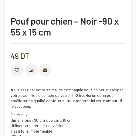
Pouf pour chien – Noir -90 x
55 x 15 cm
49
DT
COMPARER
N
e laissez par votre animal de compagnie vous chiper et saloper
votre pouf , votre canapé ou votre lit!
O
ffrez-lui un écrin pour
améliorer sa qualité de vie. et surtout montrer lui votre amour , il
le vaut bien.
Matériaux :
Dimensions : 90 cm x 55 cm x 15 cm
Utilisation : Intérieur et extérieur
Tissu toile imperméable