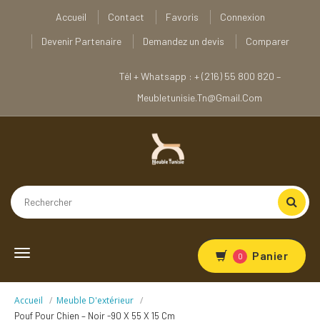
Accueil
Contact
Favoris
Connexion
Devenir Partenaire
Demandez un devis
Comparer
Tél + Whatsapp : + (216) 55 800 820 –
Meubletunisie.tn@gmail.com
Toggle
Panier
0
navigation
Accueil
Meuble D'extérieur
Pouf Pour Chien – Noir -90 X 55 X 15 Cm