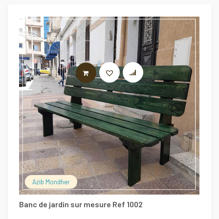
LIRE LA SUITE
Sa
1
Azib Mondher
Banc de jardin sur mesure Ref 1002