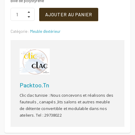
Bille de polystyrène
Pouf
AJOUTER AU PANIER
pour
chien
-
Catégorie :
Meuble d'extérieur
Noir
-90
x
55
x
15
cm
Quantité
Packtoo.tn
Clic clac tunisie : Nous concevons et réalisons des
fauteuils , canapés ,lits salons et autres meuble
de détente convertible et modulable dans nos
ateliers. Tel : 29738022