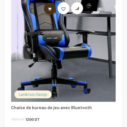
LIRE LA SUITE
C
7
Lambrozo Design
Chaise de bureau de jeu avec Bluetooth
Le
Le
1300
DT
1200
DT