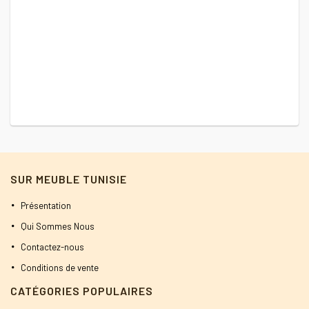
prix
prix
initial
actuel
était :
est :
1300 DT.
1200 DT.
SUR MEUBLE TUNISIE
Présentation
Qui Sommes Nous
Contactez-nous
Conditions de vente
CATÉGORIES POPULAIRES