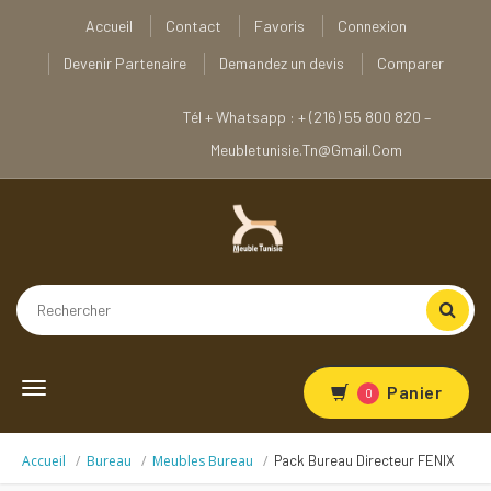
Accueil
Contact
Favoris
Connexion
Devenir Partenaire
Demandez un devis
Comparer
Tél + Whatsapp : + (216) 55 800 820 –
Meubletunisie.tn@gmail.com
Toggle
Panier
0
navigation
Accueil
Bureau
Meubles Bureau
Pack Bureau Directeur FENIX