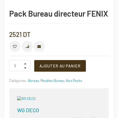
Pack Bureau directeur FENIX
2521
DT
COMPARER
Pack
AJOUTER AU PANIER
Bureau
directeur
FENIX
Catégories :
Bureau
,
Meubles Bureau
,
Nos Packs
Quantité
WG DECO