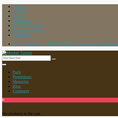
Accueil
Contact
Favoris
Connexion
Devenir Partenaire
Demandez un devis
Comparer
Tél + Whatsapp : + (216) 55 800 820 – meubletunisie.tn@gma
Toggle
navigation
Pack
Promotions
Magasins
Blog
Comparer
0
Panier
No products in the cart.