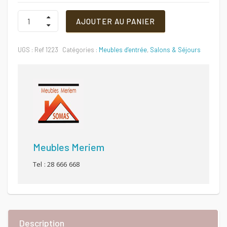
Meubles
AJOUTER AU PANIER
d’entrée
Ref
1223
UGS :
Ref 1223
Catégories :
Meubles d’entrée
,
Salons & Séjours
Quantité
Meubles Meriem
Tel : 28 666 668
Description