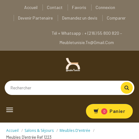
Accueil
Contact
Favoris
Connexion
Devenir Partenaire
Demandez un devis
Comparer
Tél + Whatsapp : + (216) 55 800 820 –
Meubletunisie.tn@gmail.com
Toggle
Panier
0
navigation
Accueil
Salons & Séjours
Meubles D’entrée
Meubles D’entrée Ref 1223