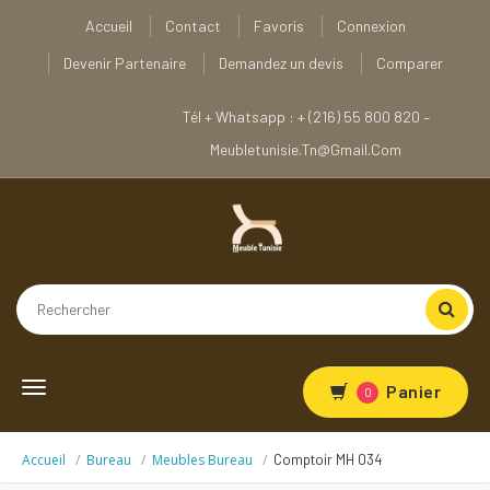
Accueil
Contact
Favoris
Connexion
Devenir Partenaire
Demandez un devis
Comparer
Tél + Whatsapp : + (216) 55 800 820 –
Meubletunisie.tn@gmail.com
Toggle
Panier
0
navigation
Accueil
Bureau
Meubles Bureau
Comptoir MH 034