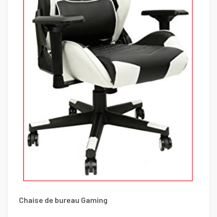
C
7
Chaise de bureau Gaming