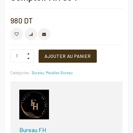
980
DT
COMPARER
Comptoir
AJOUTER AU PANIER
MH
034
Quantité
Catégories :
Bureau
,
Meubles Bureau
Bureau FH