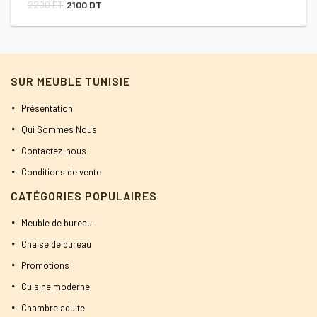
Le
Le
2200
DT
2100
DT
prix
prix
initial
actuel
était :
est :
SUR MEUBLE TUNISIE
2200 DT.
2100 DT.
Présentation
Qui Sommes Nous
Contactez-nous
Conditions de vente
CATÉGORIES POPULAIRES
Meuble de bureau
Chaise de bureau
Promotions
Cuisine moderne
Chambre adulte