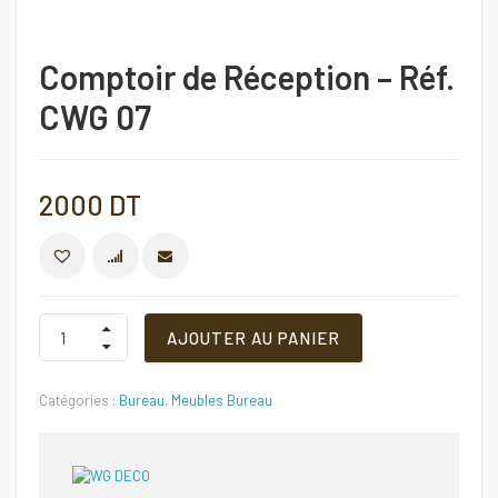
Comptoir de Réception – Réf.
CWG 07
2000
DT
COMPARER
Comptoir
AJOUTER AU PANIER
de
Réception
–
Catégories :
Bureau
,
Meubles Bureau
Réf.
CWG
07
Quantité