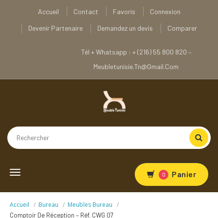
Accueil
Contact
Favoris
Connexion
Devenir Partenaire
Demandez un devis
Comparer
Tél + Whatsapp : + (216) 55 800 820 –
Meubletunisie.tn@gmail.com
Toggle
Panier
0
navigation
Accueil
Bureau
Meubles Bureau
Comptoir De Réception – Réf. CWG 07