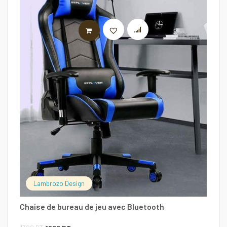
LIRE LA SUITE
Ch
1
Lambrozo Design
Chaise de bureau de jeu avec Bluetooth
Le
Le