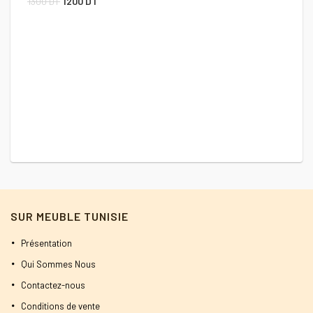
1300
DT
1200
DT
prix
prix
initial
actuel
était :
est :
1300 DT.
1200 DT.
SUR MEUBLE TUNISIE
Présentation
Qui Sommes Nous
Contactez-nous
Conditions de vente