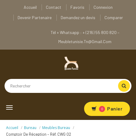
Accueil
Contact
Favoris
Connexion
Devenir Partenaire
Demandez un devis
Comparer
Tél + Whatsapp : + (216) 55 800 820 –
Meubletunisie.tn@gmail.com
Toggle
Panier
0
navigation
Accueil
Bureau
Meubles Bureau
Comptoir De Réception – Réf. CWG 02