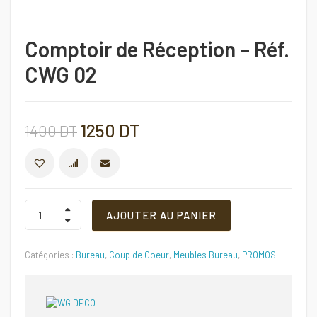
Comptoir de Réception – Réf.
CWG 02
Le
Le
1250
DT
1400
DT
prix
prix
COMPARER
initial
actuel
Comptoir
AJOUTER AU PANIER
de
Réception
était :
est :
–
Catégories :
Bureau
,
Coup de Coeur
,
Meubles Bureau
,
PROMOS
Réf.
1400 DT.
1250 DT.
CWG
02
Quantité