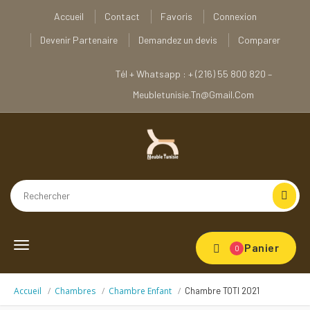
Accueil
Contact
Favoris
Connexion
Devenir Partenaire
Demandez un devis
Comparer
Tél + Whatsapp : + (216) 55 800 820 –
Meubletunisie.tn@gmail.com
Toggle
Panier
0
navigation
Accueil
Chambres
Chambre Enfant
Chambre TOTI 2021