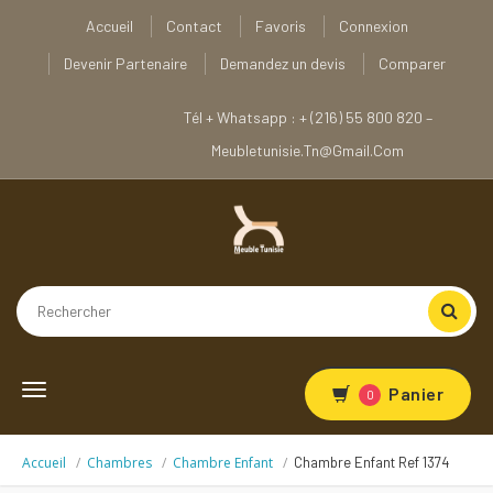
Accueil
Contact
Favoris
Connexion
Devenir Partenaire
Demandez un devis
Comparer
Tél + Whatsapp : + (216) 55 800 820 –
Meubletunisie.tn@gmail.com
Toggle
Panier
0
navigation
Accueil
Chambres
Chambre Enfant
Chambre Enfant Ref 1374