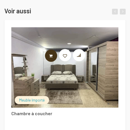
Voir aussi
LIRE LA SUITE
Meuble Importé
P
Chambre à coucher
4