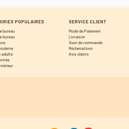
ORIES POPULAIRES
SERVICE CLIENT
e bureau
Mode de Paiement
e bureau
Livraison
ons
Suivi de commande
moderne
Réclamations
 adulte
Avis clients
entrée
ntérieur