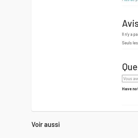
Avi
Il n’y a p
Seuls les
Que
Have not
Voir aussi