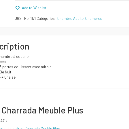
Add to Wishlist
Comparer
UGS :
Ref 1171
Catégories :
Chambre Adulte
,
Chambres
cription
hambre à coucher
aces
3 portes coulissant avec miroir
De Nuit
e + Chaise
 Charrada Meuble Plus
23316
produits de Ben Charrada Meuble Plus