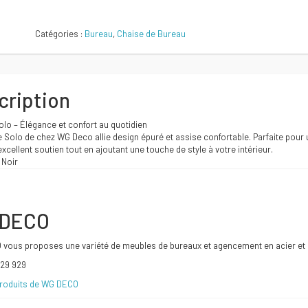
initial
actuel
Comparer
Catégories :
Bureau
,
Chaise de Bureau
était :
est :
420 DT.
390 DT.
cription
lo – Élégance et confort au quotidien
 Solo de chez WG Deco allie design épuré et assise confortable. Parfaite pour 
excellent soutien tout en ajoutant une touche de style à votre intérieur.
 Noir
 DECO
vous proposes une variété de meubles de bureaux et agencement en acier et 
929 929
produits de WG DECO