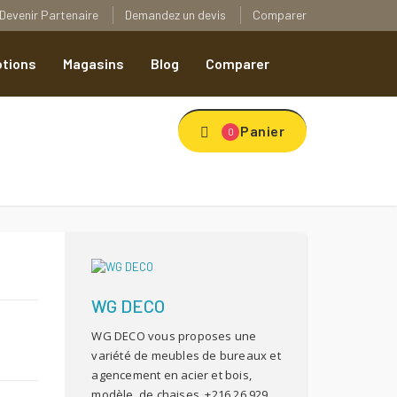
Devenir Partenaire
Demandez un devis
Comparer
tions
Magasins
Blog
Comparer
Panier
0
WG DECO
WG DECO vous proposes une
variété de meubles de bureaux et
agencement en acier et bois,
modèle de chaises, +216 26 929