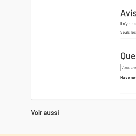
Avi
Il n’y a p
Seuls les
Que
Have not
Voir aussi