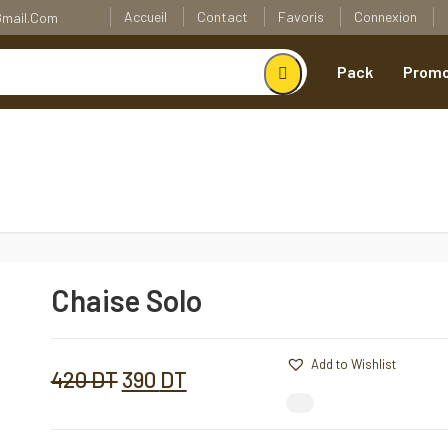
Accueil
Contact
Favoris
Connexion
@gmail.com
Pack
Promo
Chaise Solo
Chaise
Solo
Quantité
Add to Wishlist
Add to Wishlist
Le
Le
420
DT
390
DT
Comparer
prix
prix