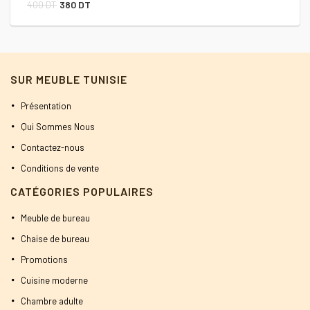
Le
Le
400
DT
380
DT
prix
prix
initial
actuel
était :
est :
SUR MEUBLE TUNISIE
400 DT.
380 DT.
Présentation
Qui Sommes Nous
Contactez-nous
Conditions de vente
CATÉGORIES POPULAIRES
Meuble de bureau
Chaise de bureau
Promotions
Cuisine moderne
Chambre adulte