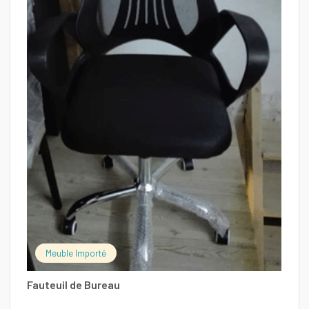
Ch
Meuble Importé
Fauteuil de Bureau