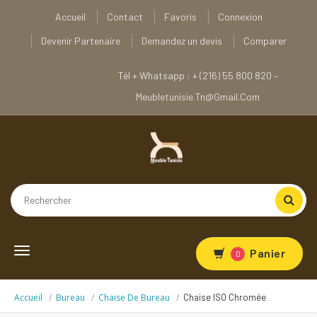
Accueil
Contact
Favoris
Connexion
Devenir Partenaire
Demandez un devis
Comparer
Tél + Whatsapp : + (216) 55 800 820 –
Meubletunisie.tn@gmail.com
Toggle
Panier
0
navigation
Accueil
Bureau
Chaise De Bureau
Chaise ISO Chromée