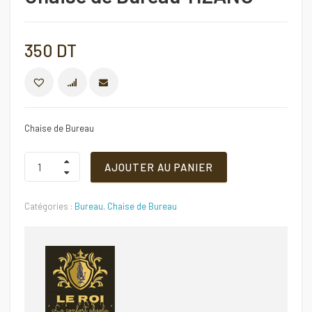
350
DT
COMPARER
Chaise de Bureau
Chaise
AJOUTER AU PANIER
de
Bureau
TIZANO
Catégories :
Bureau
,
Chaise de Bureau
Quantité