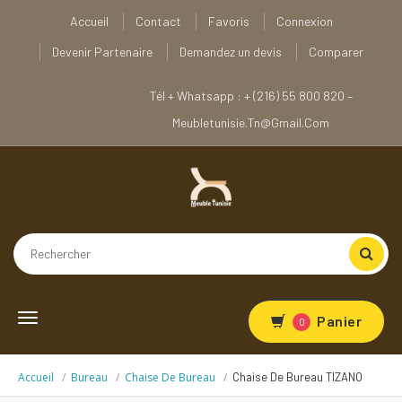
Accueil
Contact
Favoris
Connexion
Devenir Partenaire
Demandez un devis
Comparer
Tél + Whatsapp : + (216) 55 800 820 –
Meubletunisie.tn@gmail.com
Toggle
Panier
0
navigation
Accueil
Bureau
Chaise De Bureau
Chaise De Bureau TIZANO