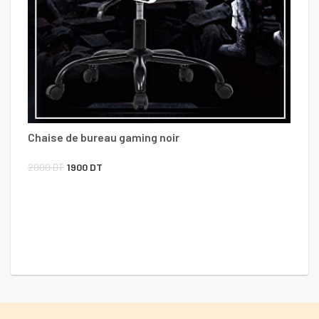
Chaise de bureau gaming noir
Ch
Le
Le
2000
DT
1900
DT
prix
prix
7
initial
actuel
était :
est :
2000 DT.
1900 DT.