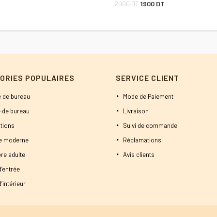
Le
Le
2000
DT
1900
DT
prix
prix
initial
actuel
était :
est :
2000 DT.
1900 DT.
ORIES POPULAIRES
SERVICE CLIENT
 de bureau
Mode de Paiement
 de bureau
Livraison
tions
Suivi de commande
ne moderne
Réclamations
re adulte
Avis clients
d’entrée
’intérieur