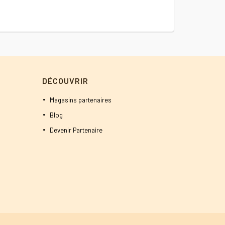
Le
1300
DT
1250
DT
prix
initial
était :
1300 DT.
DÉCOUVRIR
Magasins partenaires
Blog
Devenir Partenaire