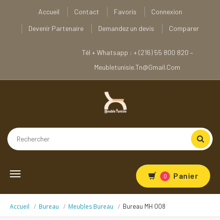
Accueil
Contact
Favoris
Connexion
Devenir Partenaire
Demandez un devis
Comparer
Tél + Whatsapp : + (216) 55 800 820 –
Meubletunisie.tn@gmail.com
Toggle
Panier
0
navigation
Accueil
Bureau
Meubles Bureau
Bureau MH 008