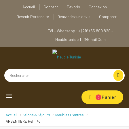
Accueil
Contact
Favoris
Connexion
Devenir Partenaire
Demandez un devis
Comparer
Tél + Whatsapp : + (216) 55 800 820 –
Meubletunisie.tn@gmail.com
Toggle
Panier
0
navigation
Accueil
Salons & Séjours
Meubles D’entrée
ARGENTIERE Ref 1145