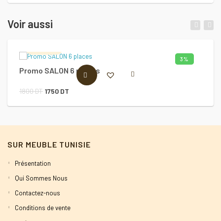
Voir aussi
Salon2s
3%
Promo SALON 6 places
Ar
AJOUTER AU PANIER
Le
Le
1800
DT
1750
DT
8
prix
prix
initial
actuel
était :
est :
SUR MEUBLE TUNISIE
1800 DT.
1750 DT.
Présentation
Qui Sommes Nous
Contactez-nous
Conditions de vente