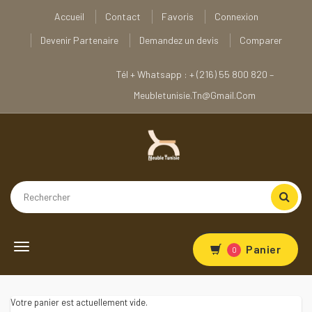
Accueil
Contact
Favoris
Connexion
Devenir Partenaire
Demandez un devis
Comparer
Tél + Whatsapp : + (216) 55 800 820 –
Meubletunisie.tn@gmail.com
Toggle
Panier
0
navigation
Votre panier est actuellement vide.